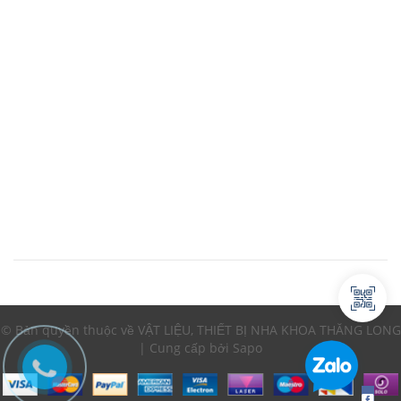
© Bản quyền thuộc về VẬT LIỆU, THIẾT BỊ NHA KHOA THĂNG LONG
| Cung cấp bởi Sapo