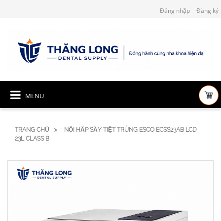
Đăng nhập
Đăng ký
MENU
TRANG CHỦ
NỒI HẤP SẤY TIỆT TRÙNG ESCO ECSS23AB LCD
23L CLASS B