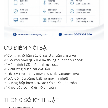
ƯU ĐIỂM NỔI BẬT
✅ Công nghệ hấp sấy Class B chuẩn châu Âu
✅ Sấy khô hiệu quả với hệ thống hút chân không
✅ Màn hình LCD hiển thị trực quan
✅ 7 chương trình cài đặt sẵn
✅ Hỗ trợ Test Helix, Bowie & Dick, Vacuum Test
✅ Lưu dữ liệu bằng USB và máy in nhiệt
✅ Buồng hấp inox 304 cao cấp chống ăn mòn
✅ Khóa cửa cơ + điện tử an toàn
THÔNG SỐ KỸ THUẬT
Dung tích: 23L