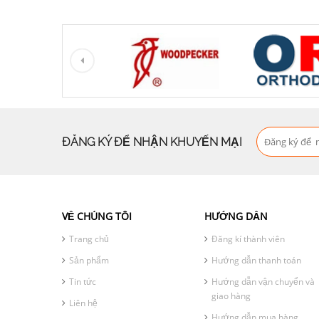
ĐĂNG KÝ ĐỂ NHẬN KHUYẾN MẠI
VỀ CHÚNG TÔI
HƯỚNG DẪN
Trang chủ
Đăng kí thành viên
Sản phẩm
Hướng dẫn thanh toán
Tin tức
Hướng dẫn vận chuyển và
giao hàng
Liên hệ
Hướng dẫn mua hàng