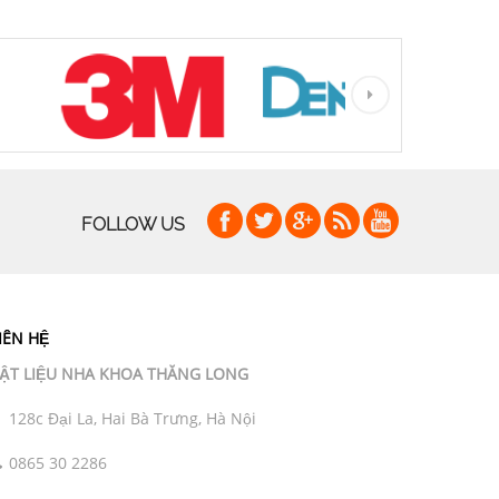
FOLLOW US
IÊN HỆ
ẬT LIỆU NHA KHOA THĂNG LONG
128c Đại La, Hai Bà Trưng, Hà Nội
0865 30 2286