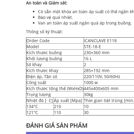
An toàn và Giám sát:
Có sẵn một khóa an toàn áp suất có thể ngăn k
Bảo vệ quá nhiệt.
Van an toàn áp suất ngăn quá áp trong buồng.
Thông số ký thuật:
Order Code
ICANCLAVE E118
Model
STE-18-E
Kích thước buồng
230×360 mm
Khối lượng buồng
16 L
Số khay
2
Kích thước khay
285×192 mm
Điện áp, Tần số
220/110V, 50/60Hz
Công suất
1000 w
Kích thước tổng thể (WxHxD)
445x400x605 mm
Trọng lượng
30kg
Nhiệt độ [· C]
Áp suất [Mpa]
Thời gian tiệt trùng [min.
134°C
210
10
121°C
110
30
ĐÁNH GIÁ SẢN PHẨM