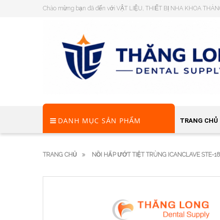
Chào mừng bạn đã đến với VẬT LIỆU, THIẾT BỊ NHA KHOA THĂ
DANH MỤC SẢN PHẨM
TRANG CHỦ
TRANG CHỦ
NỒI HẤP ƯỚT TIỆT TRÙNG ICANCLAVE STE-1