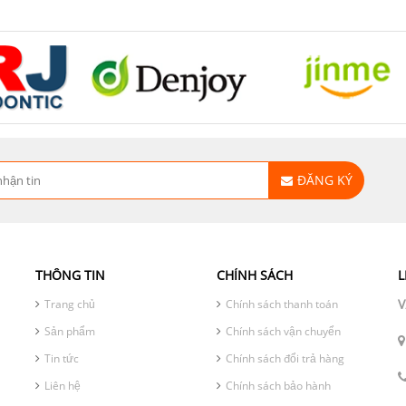
ĐĂNG KÝ
THÔNG TIN
CHÍNH SÁCH
L
V
Trang chủ
Chính sách thanh toán
Sản phẩm
Chính sách vận chuyển
Tin tức
Chính sách đổi trả hàng
Liên hệ
Chính sách bảo hành