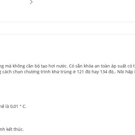
động mà không cần bộ tạo hơi nước. Có sẵn khóa an toàn áp suất c
ng cách chọn chương trình khử trùng ở 121 độ hay 134 độ.. Nồi hấ
.
ể là 0,01 ° C.
nh kết thúc.