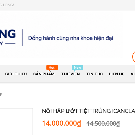
NG LONG!
GIỚI THIỆU
SẢN PHẨM
THƯ VIỆN
TIN TỨC
LIÊN HỆ
V
8E
NỒI HẤP ƯỚT TIỆT TRÙNG ICANCLA
14.000.000₫
14.500.000₫