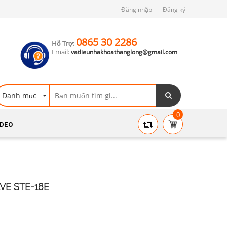
Đăng nhập
Đăng ký
0865 30 2286
Hỗ Trợ:
Email:
vatlieunhakhoathanglong@gmail.com
Danh mục
0
IDEO
VE STE-18E