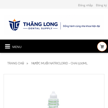
Đăng nhập
Đăng ký
MENU
TRANG CHỦ
NƯỚC MUỐI NATRICLORID - CHAI 500ML