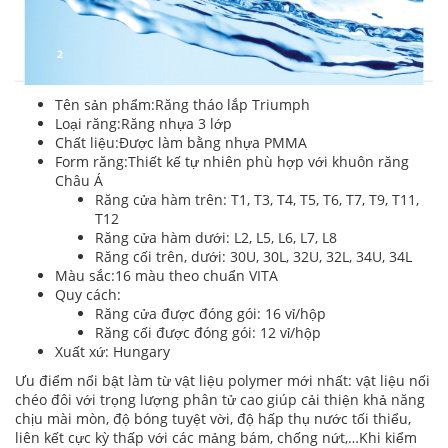
Tên sản phẩm:Răng tháo lắp Triumph
Loại răng:Răng nhựa 3 lớp
Chất liệu:Được làm bằng nhựa PMMA
Form răng:Thiết kế tự nhiên phù hợp với khuôn răng
Châu Á
Răng cửa hàm trên: T1, T3, T4, T5, T6, T7, T9, T11,
T12
Răng cửa hàm dưới: L2, L5, L6, L7, L8
Răng cối trên, dưới: 30U, 30L, 32U, 32L, 34U, 34L
Màu sắc:16 màu theo chuẩn VITA
Quy cách:
Răng cửa được đóng gói: 16 vỉ/hộp
Răng cối được đóng gói: 12 vỉ/hộp
Xuất xứ: Hungary
Ưu điểm nổi bật làm từ vật liệu polymer mới nhất: vật liệu nối
chéo đôi với trọng lượng phân tử cao giúp cải thiện khả năng
chịu mài mòn, độ bóng tuyệt vời, độ hấp thụ nước tối thiểu,
liên kết cực kỳ thấp với các mảng bám, chống nứt,…Khi kiểm