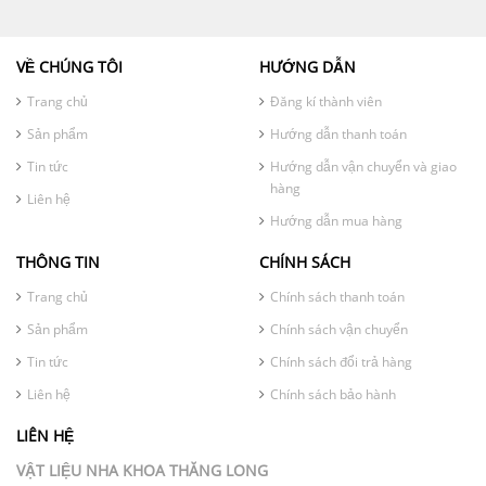
VỀ CHÚNG TÔI
HƯỚNG DẪN
Trang chủ
Đăng kí thành viên
Sản phẩm
Hướng dẫn thanh toán
Tin tức
Hướng dẫn vận chuyển và giao
hàng
Liên hệ
Hướng dẫn mua hàng
THÔNG TIN
CHÍNH SÁCH
Trang chủ
Chính sách thanh toán
Sản phẩm
Chính sách vận chuyển
Tin tức
Chính sách đổi trả hàng
Liên hệ
Chính sách bảo hành
LIÊN HỆ
VẬT LIỆU NHA KHOA THĂNG LONG