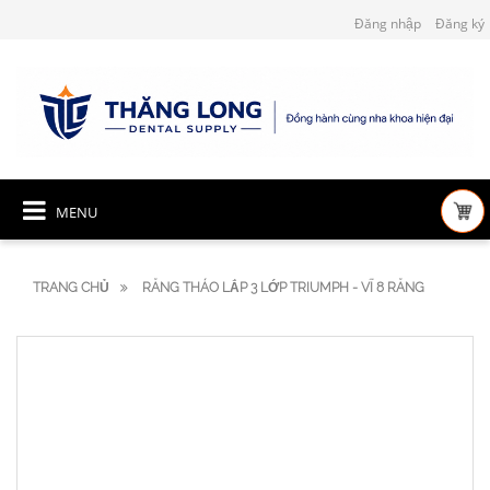
Đăng nhập
Đăng ký
MENU
TRANG CHỦ
RĂNG THÁO LẮP 3 LỚP TRIUMPH - VĨ 8 RĂNG