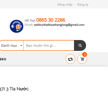
Đăng nhập
Đăng ký
0865 30 2286
Hỗ Trợ:
Email:
vatlieunhakhoathanglong@gmail.com
Danh mục
0
IDEO
7) 3 Tia Nước