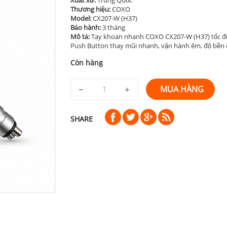
Thương hiệu:
COXO
Model:
CX207-W (H37)
Bảo hành:
3 tháng
Mô tả:
Tay khoan nhanh COXO CX207-W (H37) tốc độ 
Push Button thay mũi nhanh, vận hành êm, độ bền
Còn hàng
MUA HÀNG
SHARE