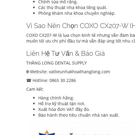
Chỉnh sửa mô răng.
Các thủ thuật nha khoa tổng quát.
Phòng khám nha khoa chuyên nghiệp.
Vì Sao Nên Chọn COXO CX207-W (H
COXO CX207-W là lựa chọn kinh tế nhưng vẫn đảm bảo
muốn tối ưu chi phí đầu tư mà vẫn đáp ứng tốt nhu cầ
Liên Hệ Tư Vấn & Báo Giá
THĂNG LONG DENTAL SUPPLY
🌐 Website: vatlieunhakhoathanglong.com
☎ Hotline: 0865 30 2286
Cam kết:
Hàng chính hãng.
Hỗ trợ kỹ thuật tận nơi.
Xuất hóa đơn VAT đầy đủ.
Bảo hành theo tiêu chuẩn nhà sản xuất.