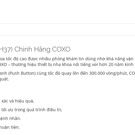
H37) Chính Hãng COXO
oa tốc độ cao được nhiều phòng khám tin dùng nhờ khả năng vận 
XO – thương hiệu thiết bị nha khoa nổi tiếng với hơn 20 năm kin
anh (Push Button) cùng tốc độ quay lên đến 300.000 vòng/phút, C
quát.
 xác và hiệu quả.
ối ưu trong quá trình điều trị.
bệnh nhân.
huận tiện.