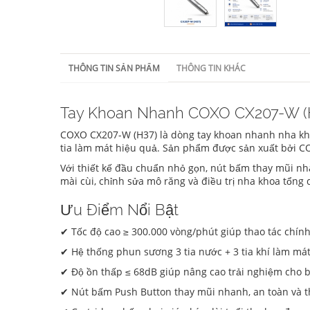
THÔNG TIN SẢN PHẨM
THÔNG TIN KHÁC
Tay Khoan Nhanh COXO CX207-W (
COXO CX207-W (H37) là dòng tay khoan nhanh nha kh
tia làm mát hiệu quả. Sản phẩm được sản xuất bởi CO
Với thiết kế đầu chuẩn nhỏ gọn, nút bấm thay mũi nh
mài cùi, chỉnh sửa mô răng và điều trị nha khoa tổng 
Ưu Điểm Nổi Bật
✔ Tốc độ cao ≥ 300.000 vòng/phút giúp thao tác chính
✔ Hệ thống phun sương 3 tia nước + 3 tia khí làm mát t
✔ Độ ồn thấp ≤ 68dB giúp nâng cao trải nghiệm cho 
✔ Nút bấm Push Button thay mũi nhanh, an toàn và t