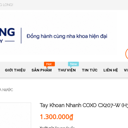
NG LONG!
GIỚI THIỆU
SẢN PHẨM
THƯ VIỆN
TIN TỨC
LIÊN HỆ
V
IA NƯỚC
Tay Khoan Nhanh COXO CX207-W (H3
1.300.000₫
Xuất xứ:
Trung Quốc