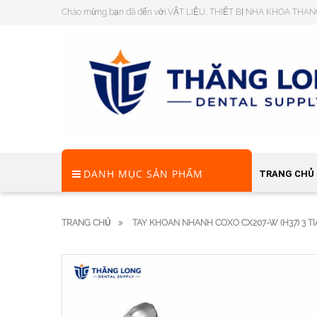
Chào mừng bạn đã đến với VẬT LIỆU, THIẾT BỊ NHA KHOA THĂ
DANH MỤC SẢN PHẨM
TRANG CHỦ
TRANG CHỦ
TAY KHOAN NHANH COXO CX207-W (H37) 3 T