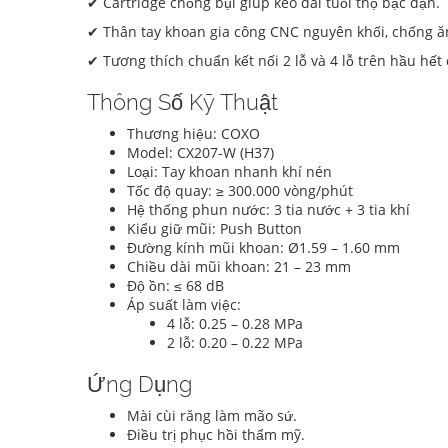
✔ Cartridge chống bụi giúp kéo dài tuổi thọ bạc đạn.
✔ Thân tay khoan gia công CNC nguyên khối, chống ă
✔ Tương thích chuẩn kết nối 2 lỗ và 4 lỗ trên hầu hết
Thông Số Kỹ Thuật
Thương hiệu: COXO
Model: CX207-W (H37)
Loại: Tay khoan nhanh khí nén
Tốc độ quay: ≥ 300.000 vòng/phút
Hệ thống phun nước: 3 tia nước + 3 tia khí
Kiểu giữ mũi: Push Button
Đường kính mũi khoan: Ø1.59 – 1.60 mm
Chiều dài mũi khoan: 21 – 23 mm
Độ ồn: ≤ 68 dB
Áp suất làm việc:
4 lỗ: 0.25 – 0.28 MPa
2 lỗ: 0.20 – 0.22 MPa
Ứng Dụng
Mài cùi răng làm mão sứ.
Điều trị phục hồi thẩm mỹ.