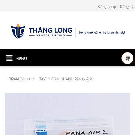
Đăng nhập
Đăng ký
MENU
TRANG CHỦ
TAY KHOAN NHANH PANA- AIR