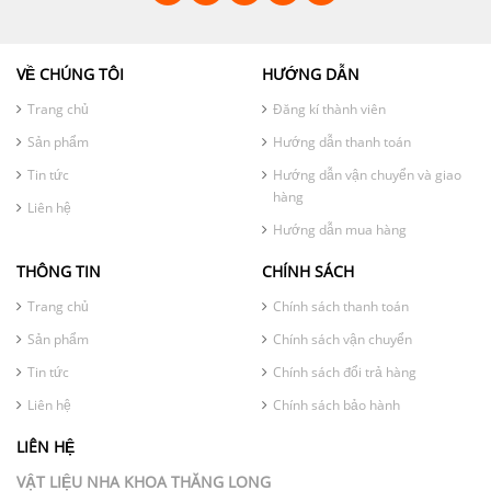
VỀ CHÚNG TÔI
HƯỚNG DẪN
Trang chủ
Đăng kí thành viên
Sản phẩm
Hướng dẫn thanh toán
Tin tức
Hướng dẫn vận chuyển và giao
hàng
Liên hệ
Hướng dẫn mua hàng
THÔNG TIN
CHÍNH SÁCH
Trang chủ
Chính sách thanh toán
Sản phẩm
Chính sách vận chuyển
Tin tức
Chính sách đổi trả hàng
Liên hệ
Chính sách bảo hành
LIÊN HỆ
VẬT LIỆU NHA KHOA THĂNG LONG