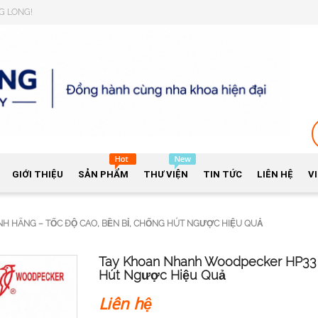
NG LONG!
GIỚI THIỆU
SẢN PHẨM
THƯ VIỆN
TIN TỨC
LIÊN HỆ
V
H HÃNG – TỐC ĐỘ CAO, BỀN BỈ, CHỐNG HÚT NGƯỢC HIỆU QUẢ
Tay Khoan Nhanh Woodpecker HP33 C
Hút Ngược Hiệu Quả
Liên hệ