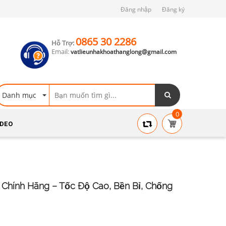
Đăng nhập
Đăng ký
0865 30 2286
Hỗ Trợ:
Email:
vatlieunhakhoathanglong@gmail.com
Danh mục
0
IDEO
hính Hãng – Tốc Độ Cao, Bền Bỉ, Chống