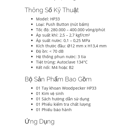
Thông Số Kỹ Thuật
Model: HP33
Loại: Push Button (nút bấm)
Tốc độ: 280.000 – 400.000 vòng/phút
Áp suất khí: 2,5 – 2,7 kgf/cm²
Áp suất nước: 0,1 – 0,25 MPa
Kích thước đầu: Ø12 mm x H13,4 mm
Độ ồn: < 70 dB
Hệ thống phun nước: 3 tia
Tiệt trùng: Autoclave 134°C
Kết nối: M4 hoặc B2
Bộ Sản Phẩm Bao Gồm
01 Tay khoan Woodpecker HP33
01 Kim vệ sinh
01 Sách hướng dẫn sử dụng
01 Phiếu kiểm tra chất lượng
01 Phiếu bảo hành
Ứng Dụng