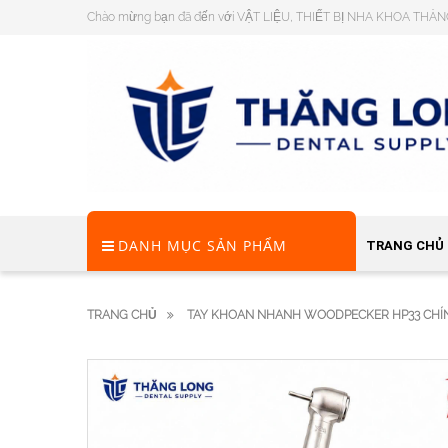
Chào mừng bạn đã đến với VẬT LIỆU, THIẾT BỊ NHA KHOA THĂ
DANH MỤC SẢN PHẨM
TRANG CHỦ
TRANG CHỦ
TAY KHOAN NHANH WOODPECKER HP33 CHÍN