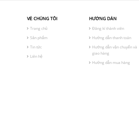
VỀ CHÚNG TÔI
HƯỚNG DẪN
Trang chủ
Đăng kí thành viên
Sản phẩm
Hướng dẫn thanh toán
Tin tức
Hướng dẫn vận chuyển và
giao hàng
Liên hệ
Hướng dẫn mua hàng