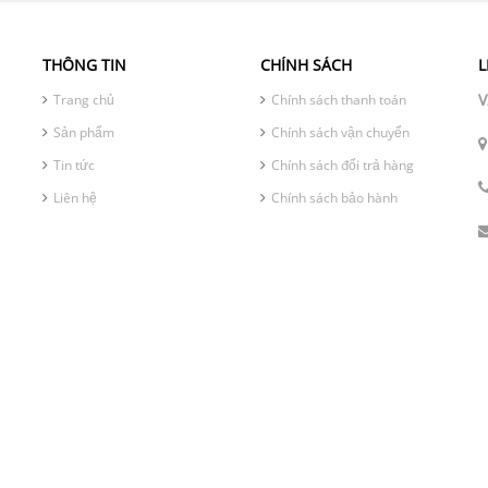
THÔNG TIN
CHÍNH SÁCH
L
V
Trang chủ
Chính sách thanh toán
Sản phẩm
Chính sách vận chuyển
Tin tức
Chính sách đổi trả hàng
Liên hệ
Chính sách bảo hành