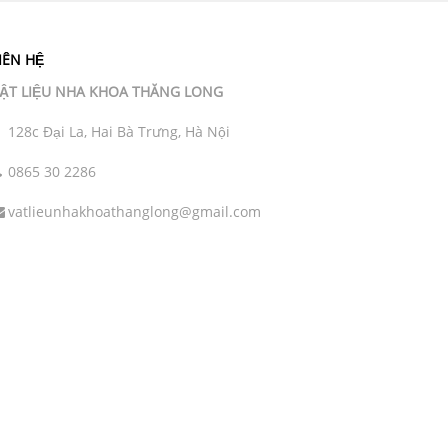
IÊN HỆ
ẬT LIỆU NHA KHOA THĂNG LONG
128c Đại La, Hai Bà Trưng, Hà Nội
0865 30 2286
vatlieunhakhoathanglong@gmail.com