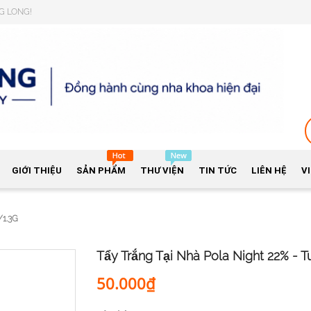
NG LONG!
GIỚI THIỆU
SẢN PHẨM
THƯ VIỆN
TIN TỨC
LIÊN HỆ
V
1.3G
Tẩy Trắng Tại Nhà Pola Night 22% - T
50.000₫