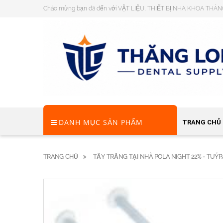
Chào mừng bạn đã đến với VẬT LIỆU, THIẾT BỊ NHA KHOA THĂ
DANH MỤC SẢN PHẨM
TRANG CHỦ
TRANG CHỦ
TẨY TRẮNG TẠI NHÀ POLA NIGHT 22% - TUÝP/