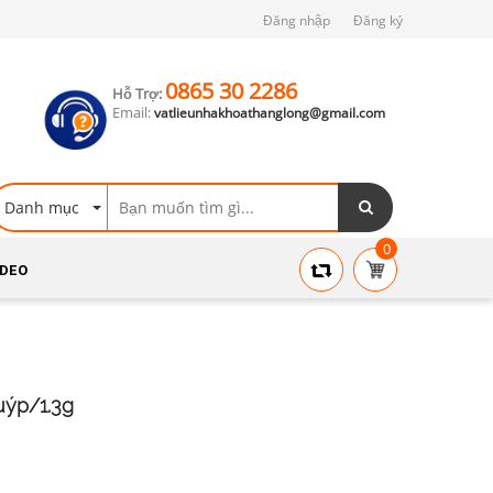
Đăng nhập
Đăng ký
0865 30 2286
Hỗ Trợ:
Email:
vatlieunhakhoathanglong@gmail.com
Danh mục
0
IDEO
uýp/1.3g