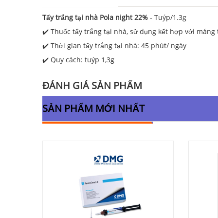
Tẩy trắng tại nhà Pola night 22%
- Tuýp/1.3g
✔️ Thuốc tẩy trắng tại nhà, sử dụng kết hợp với máng 
✔️ Thời gian tẩy trắng tại nhà: 45 phút/ ngày
✔️ Quy cách: tuýp 1,3g
ĐÁNH GIÁ SẢN PHẨM
SẢN PHẨM MỚI NHẤT