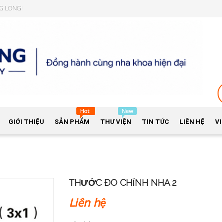
NG LONG!
GIỚI THIỆU
SẢN PHẨM
THƯ VIỆN
TIN TỨC
LIÊN HỆ
V
THƯỚC ĐO CHỈNH NHA 2
Liên hệ