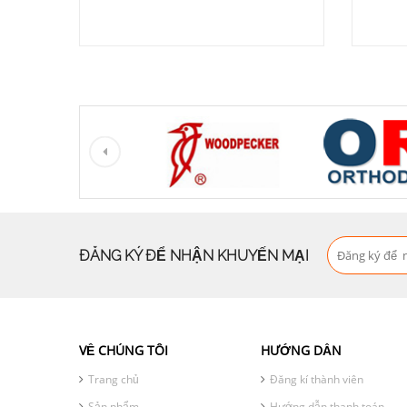
ĐĂNG KÝ ĐỂ NHẬN KHUYẾN MẠI
VỀ CHÚNG TÔI
HƯỚNG DẪN
Trang chủ
Đăng kí thành viên
Sản phẩm
Hướng dẫn thanh toán