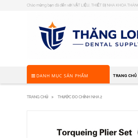
Chào mừng bạn đã đến với VẬT LIỆU, THIẾT BỊ NHA KHOA THĂ
DANH MỤC SẢN PHẨM
TRANG CHỦ
TRANG CHỦ
THƯỚC ĐO CHỈNH NHA 2