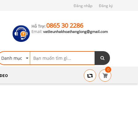
Đăng nhập
Đăng ký
0865 30 2286
Hỗ Trợ:
Email:
vatlieunhakhoathanglong@gmail.com
Danh mục
0
IDEO