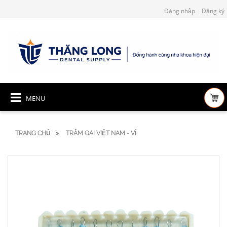
Đăng nhập
Đăng ký
MENU
TRANG CHỦ
TRÂM GAI VIỆT NAM - VỈ