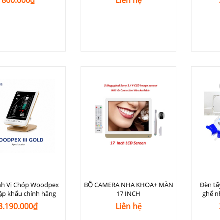
800.000₫
Liên hệ
nh Vị Chóp Woodpex
BỘ CAMERA NHA KHOA+ MÀN
Đèn tẩ
hập khẩu chính hãng
17 INCH
ghế n
3.190.000₫
Liên hệ