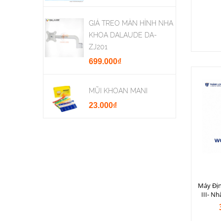
GIÁ TREO MÀN HÌNH NHA
KHOA DALAUDE DA-
ZJ201
699.000₫
MŨI KHOAN MANI
23.000₫
Máy Đị
III- N