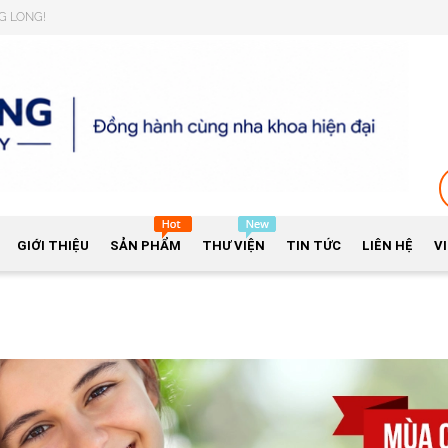
NG LONG!
GIỚI THIỆU
SẢN PHẨM
THƯ VIỆN
TIN TỨC
LIÊN HỆ
V