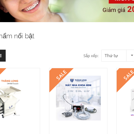
hẩm nổi bật
Thứ tự
Sắp xếp:
E
SALE
SAL