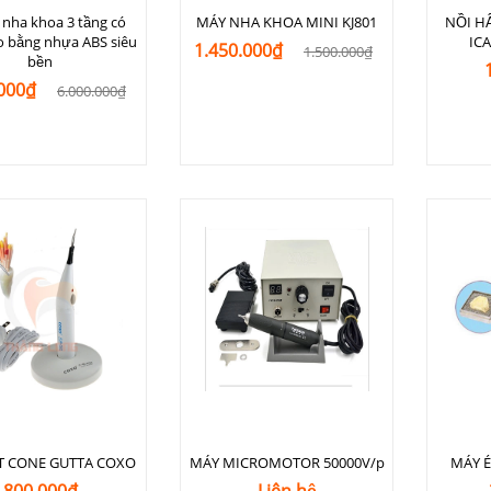
 nha khoa 3 tầng có
MÁY NHA KHOA MINI KJ801
NỒI H
o bằng nhựa ABS siêu
IC
1.450.000₫
1.500.000₫
bền
.000₫
6.000.000₫
T CONE GUTTA COXO
MÁY MICROMOTOR 50000V/p
MÁY É