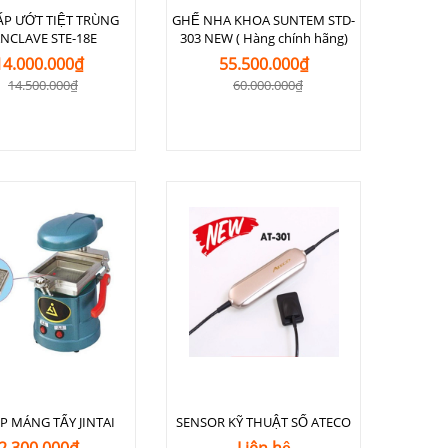
ẤP ƯỚT TIỆT TRÙNG
GHẾ NHA KHOA SUNTEM STD-
ANCLAVE STE-18E
303 NEW ( Hàng chính hãng)
14.000.000₫
55.500.000₫
14.500.000₫
60.000.000₫
P MÁNG TẨY JINTAI
SENSOR KỸ THUẬT SỐ ATECO