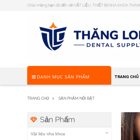
Chào mừng bạn đã đến với VẬT LIỆU, THIẾT BỊ NHA KHOA THĂ
DANH MỤC SẢN PHẨM
TRANG CHỦ
TRANG CHỦ
SẢN PHẨM NỔI BẬT
Sản Phẩm
Vật liệu nha khoa