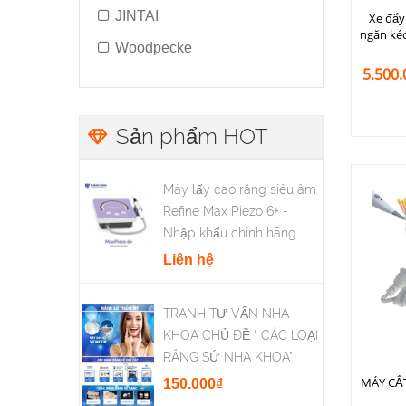
JINTAI
Xe đẩy
ngăn ké
Woodpecke
5.500
Sản phẩm HOT
Máy lấy cao răng siêu âm
Refine Max Piezo 6+ -
Nhập khẩu chính hãng
Liên hệ
TRANH TƯ VẤN NHA
KHOA CHỦ ĐỀ " CÁC LOẠI
RĂNG SỨ NHA KHOA"
MÁY CẮ
150.000₫