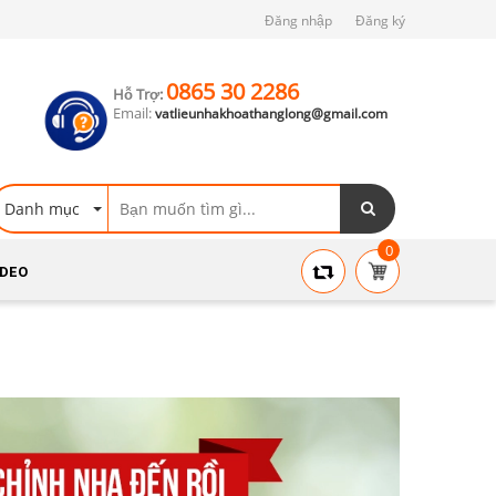
Đăng nhập
Đăng ký
0865 30 2286
Hỗ Trợ:
Email:
vatlieunhakhoathanglong@gmail.com
Danh mục
0
IDEO