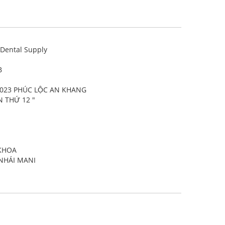
Dental Supply
B
2023 PHÚC LỘC AN KHANG
 THỨ 12 "
KHOA
NHÁI MANI