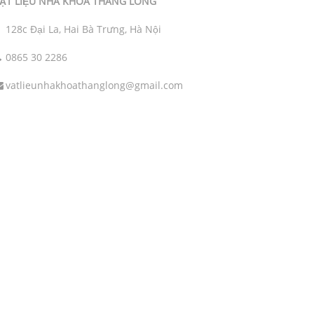
ẬT LIỆU NHA KHOA THĂNG LONG
128c Đại La, Hai Bà Trưng, Hà Nội
0865 30 2286
vatlieunhakhoathanglong@gmail.com