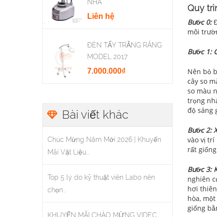
NHA
Quy tr
Liên hệ
Bước 0:
Đ
môi trườ
ĐÈN TẨY TRẮNG RĂNG
Bước 1: 
MODEL 2017
Nên bỏ b
7.000.000₫
cây so m
so màu n
trọng nh
độ sáng 
Bài viết khác
Bước 2: 
vào vị t
Chúc Mừng Năm Mới 2026 | Khuyến
rất giốn
Mãi Vật Liệu...
Bước 3: 
Top 5 lý do kỹ thuật viên Labo nên
nghiên c
hơi thiê
chọn...
hòa, một
giống bằ
KHUYẾN MÃI CHÀO MỪNG VIDEC