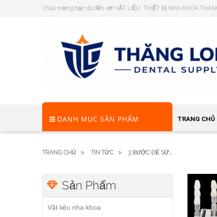
Chào mừng bạn đã đến với VẬT LIỆU, THIẾT BỊ NHA KHOA THĂ
DANH MỤC SẢN PHẨM
TRANG CHỦ
TRANG CHỦ
TIN TỨC
3 BƯỚC ĐỂ SỬ...
Sản Phẩm
Vật liệu nha khoa