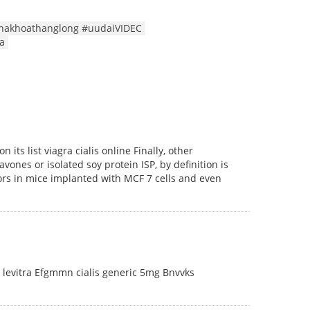
hakhoathanglong #uudaiVIDEC
oa
its list viagra cialis online Finally, other
vones or isolated soy protein ISP, by definition is
ors in mice implanted with MCF 7 cells and even
e levitra Efgmmn cialis generic 5mg Bnvvks