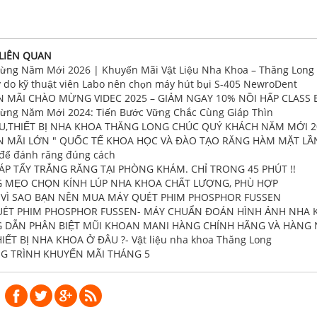
 LIÊN QUAN
ừng Năm Mới 2026 | Khuyến Mãi Vật Liệu Nha Khoa – Thăng Long 
ý do kỹ thuật viên Labo nên chọn máy hút bụi S-405 NewroDent
 MÃI CHÀO MỪNG VIDEC 2025 – GIẢM NGAY 10% NỒI HẤP CLASS 
ừng Năm Mới 2024: Tiến Bước Vững Chắc Cùng Giáp Thìn
ỆU,THIẾT BỊ NHA KHOA THĂNG LONG CHÚC QUÝ KHÁCH NĂM MỚI 
 MÃI LỚN " QUỐC TẾ KHOA HỌC VÀ ĐÀO TẠO RĂNG HÀM MẶT LẦN
 để đánh răng đúng cách
HÁP TẨY TRẮNG RĂNG TẠI PHÒNG KHÁM. CHỈ TRONG 45 PHÚT !!
 MẸO CHỌN KÍNH LÚP NHA KHOA CHẤT LƯỢNG, PHÙ HỢP
O VÌ SAO BẠN NÊN MUA MÁY QUÉT PHIM PHOSPHOR FUSSEN
ÉT PHIM PHOSPHOR FUSSEN- MÁY CHUẨN ĐOÁN HÌNH ẢNH NHA 
DẪN PHÂN BIỆT MŨI KHOAN MANI HÀNG CHÍNH HÃNG VÀ HÀNG 
IẾT BỊ NHA KHOA Ở ĐÂU ?- Vật liệu nha khoa Thăng Long
 TRÌNH KHUYẾN MÃI THÁNG 5