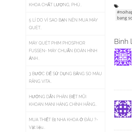
KHOA CHẤT LƯỢNG, PHÙ...
#noiha
bang so
5 LÍ DO VÌ SAO BẠN NÊN MUA MÁY
QUÉT...
Bình 
MÁY QUÉT PHIM PHOSPHOR
FUSSEN- MÁY CHUẨN ĐOÁN HÌNH
ẢNH...
3 BƯỚC ĐỂ SỬ DỤNG BẢNG SO MÀU
RĂNG VITA...
HƯỚNG DẪN PHÂN BIỆT MŨI
KHOAN MANI HÀNG CHÍNH HÃNG...
MUA THIẾT BỊ NHA KHOA Ở ĐÂU ?-
Vật liệu...