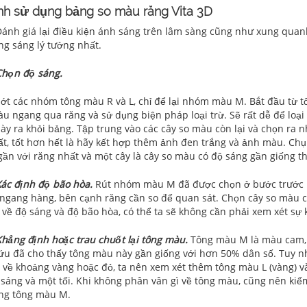
ình sử dụng bảng so màu răng Vita 3D
ánh giá lại điều kiện ánh sáng trên lâm sàng cũng như xung qua
ng sáng lý tưởng nhất.
Chọn độ sáng.
ớt các nhóm tông màu R và L, chỉ để lại nhóm màu M. Bắt đầu từ tố
àu ngang qua răng và sử dụng biện pháp loại trừ. Sẽ rất dễ để loạ
ày ra khỏi bảng. Tập trung vào các cây so màu còn lại và chọn ra 
ất, tốt hơn hết là hãy kết hợp thêm ảnh đen trắng và ảnh màu. Ch
gần với răng nhất và một cây là cây so màu có độ sáng gần giống th
Xác định độ bão hòa.
Rút nhóm màu M đã được chọn ở bước trước ra
rí ngang hàng, bên cạnh răng cần so để quan sát. Chọn cây so màu 
g về độ sáng và độ bão hòa, có thể ta sẽ không cần phải xem xét sự
Khẳng định hoặc trau chuốt lại tông màu.
Tông màu M là màu cam, 
ứu đã cho thấy tông màu này gần giống với hơn 50% dân số. Tuy nh
n về khoảng vàng hoặc đỏ, ta nên xem xét thêm tông màu L (vàng) và
 sáng và một tối. Khi không phân vân gì về tông màu, cũng nên kiể
ng tông màu M.