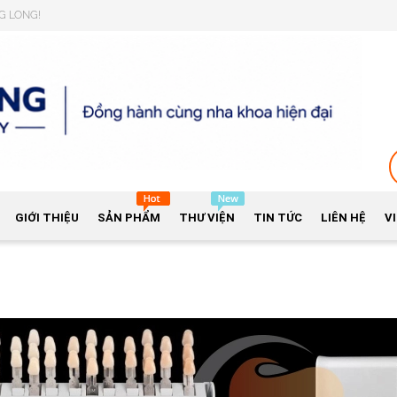
NG LONG!
GIỚI THIỆU
SẢN PHẨM
THƯ VIỆN
TIN TỨC
LIÊN HỆ
V