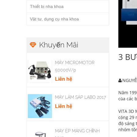
Thiết bị nha khoa
Vật tư, dụng cụ nha khoa
Khuyến Mãi
3 BƯ
MÁY MICROMOTOR
50000V/p
Liên hệ
NGUYỄ
Năm 1998
MÁY LÀM SÁP LABO 2017
của các 
Liên hệ
VITA 3D 
cộng 29 m
độ sáng 
nhóm tôn
MÁY ÉP MÁNG CHỈNH