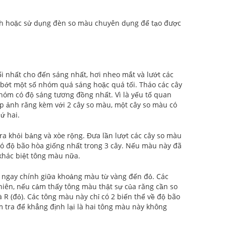
nh hoặc sử dụng đèn so màu chuyên dụng để tạo được
i nhất cho đến sáng nhất, hơi nheo mắt và lướt các
i bớt một số nhóm quá sáng hoặc quá tối. Tháo các cây
nhóm có độ sáng tương đồng nhất. Vì là yếu tố quan
ụp ảnh răng kèm với 2 cây so màu, một cây so màu có
ứ hai.
 khỏi bảng và xòe rộng. Đưa lần lượt các cây so màu
có độ bão hòa giống nhất trong 3 cây. Nếu màu này đã
 khác biệt tông màu nữa.
ngay chính giữa khoảng màu từ vàng đến đỏ. Các
iên, nếu cảm thấy tông màu thật sự của răng cần so
 R (đỏ). Các tông màu này chỉ có 2 biến thể về độ bão
m tra để khẳng định lại là hai tông màu này không