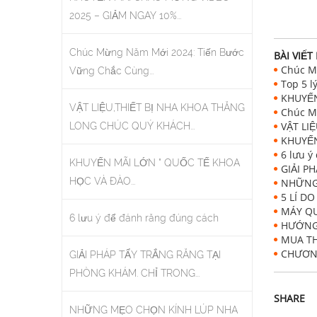
2025 – GIẢM NGAY 10%...
Chúc Mừng Năm Mới 2024: Tiến Bước
BÀI VIẾT
Chúc M
Vững Chắc Cùng...
Top 5 l
KHUYẾN
VẬT LIỆU,THIẾT BỊ NHA KHOA THĂNG
Chúc M
VẬT LI
LONG CHÚC QUÝ KHÁCH...
KHUYẾN
6 lưu ý
KHUYẾN MÃI LỚN " QUỐC TẾ KHOA
GIẢI P
HỌC VÀ ĐÀO...
NHỮNG
5 LÍ D
MÁY QU
6 lưu ý để đánh răng đúng cách
HƯỚNG 
MUA TH
CHƯƠNG
GIẢI PHÁP TẨY TRẮNG RĂNG TẠI
PHÒNG KHÁM. CHỈ TRONG...
SHARE
NHỮNG MẸO CHỌN KÍNH LÚP NHA