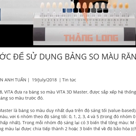
ỚC ĐỂ SỬ DỤNG BẢNG SO MÀU RĂNG 
N ANH TUẤN
|
19/July/2018
|
Tin tức
, VITA đưa ra bảng so màu VITA 3D Master, được sắp xếp hệ thống 
bảng so màu trước đó.
Master là bảng so màu duy nhất dựa trên độ sáng tối (value-based).
àu, với 6 nhóm theo độ sáng tối: 0, 1, 2, 3, 4 và 5 (trong đó nhóm 0
thấp nhất). Trong mỗi nhóm độ sáng lại có 3 biến thể tông màu: M 
g màu lại được chia tiếp thành 2 hoặc 3 biến thể về độ bão hòa (