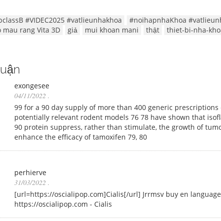
pclassB #VIDEC2025 #vatlieunhakhoa
#noihapnhaKhoa #vatlieun
 mau rang Vita 3D
giả
mui khoan mani
thật
thiet-bi-nha-kh
luận
exongesee
04/11/2022
.
99 for a 90 day supply of more than 400 generic prescriptions on 
potentially relevant rodent models 76 78 have shown that isofla
90 protein suppress, rather than stimulate, the growth of tum
enhance the efficacy of tamoxifen 79, 80
perhierve
31/03/2022
.
[url=https://oscialipop.com]Cialis[/url] Jrrmsv buy en languag
https://oscialipop.com - Cialis