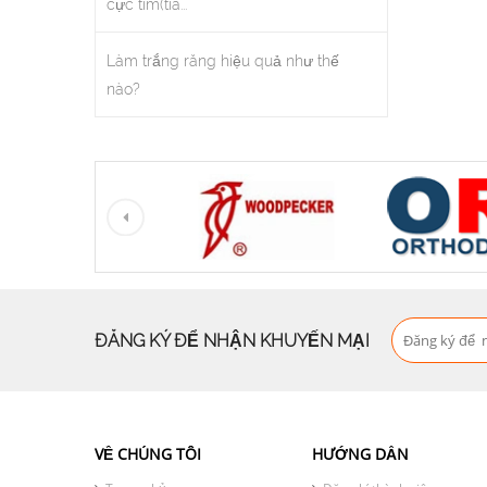
cực tím(tia...
Làm trắng răng hiệu quả như thế
nào?
ĐĂNG KÝ ĐỂ NHẬN KHUYẾN MẠI
VỀ CHÚNG TÔI
HƯỚNG DẪN