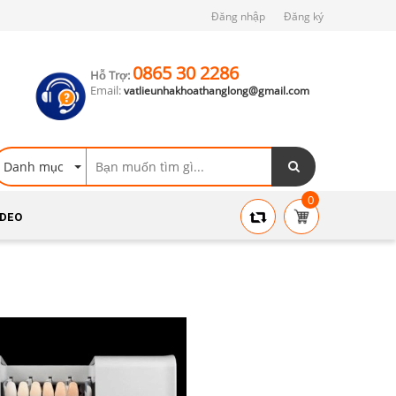
Đăng nhập
Đăng ký
0865 30 2286
Hỗ Trợ:
Email:
vatlieunhakhoathanglong@gmail.com
Danh mục
0
IDEO