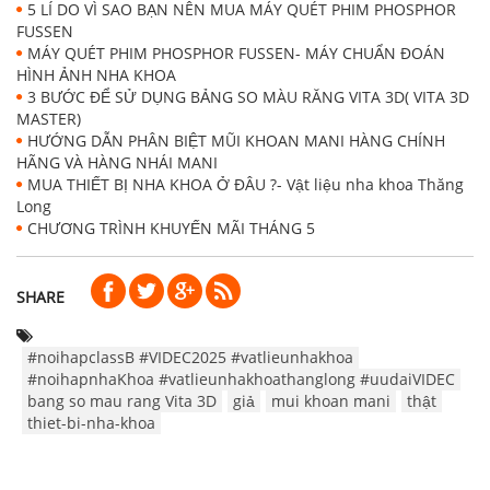
5 LÍ DO VÌ SAO BẠN NÊN MUA MÁY QUÉT PHIM PHOSPHOR
FUSSEN
MÁY QUÉT PHIM PHOSPHOR FUSSEN- MÁY CHUẨN ĐOÁN
HÌNH ẢNH NHA KHOA
3 BƯỚC ĐỂ SỬ DỤNG BẢNG SO MÀU RĂNG VITA 3D( VITA 3D
MASTER)
HƯỚNG DẪN PHÂN BIỆT MŨI KHOAN MANI HÀNG CHÍNH
HÃNG VÀ HÀNG NHÁI MANI
MUA THIẾT BỊ NHA KHOA Ở ĐÂU ?- Vật liệu nha khoa Thăng
Long
CHƯƠNG TRÌNH KHUYẾN MÃI THÁNG 5
SHARE
#noihapclassB #VIDEC2025 #vatlieunhakhoa
#noihapnhaKhoa #vatlieunhakhoathanglong #uudaiVIDEC
bang so mau rang Vita 3D
giả
mui khoan mani
thật
thiet-bi-nha-khoa