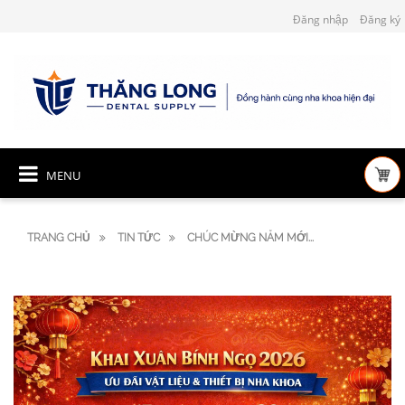
Đăng nhập
Đăng ký
MENU
TRANG CHỦ
TIN TỨC
CHÚC MỪNG NĂM MỚI...