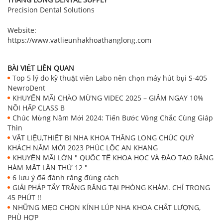
Precision Dental Solutions
Website:
https://www.vatlieunhakhoathanglong.com
BÀI VIẾT LIÊN QUAN
Top 5 lý do kỹ thuật viên Labo nên chọn máy hút bụi S-405
NewroDent
KHUYẾN MÃI CHÀO MỪNG VIDEC 2025 – GIẢM NGAY 10%
NỒI HẤP CLASS B
Chúc Mừng Năm Mới 2024: Tiến Bước Vững Chắc Cùng Giáp
Thìn
VẬT LIỆU,THIẾT BỊ NHA KHOA THĂNG LONG CHÚC QUÝ
KHÁCH NĂM MỚI 2023 PHÚC LỘC AN KHANG
KHUYẾN MÃI LỚN " QUỐC TẾ KHOA HỌC VÀ ĐÀO TẠO RĂNG
HÀM MẶT LẦN THỨ 12 "
6 lưu ý để đánh răng đúng cách
GIẢI PHÁP TẨY TRẮNG RĂNG TẠI PHÒNG KHÁM. CHỈ TRONG
45 PHÚT !!
NHỮNG MẸO CHỌN KÍNH LÚP NHA KHOA CHẤT LƯỢNG,
PHÙ HỢP