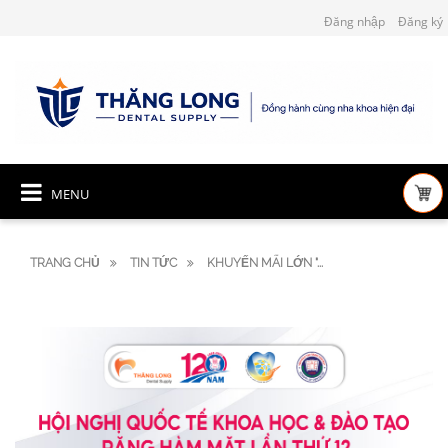
Đăng nhập
Đăng ký
MENU
TRANG CHỦ
TIN TỨC
KHUYẾN MÃI LỚN "...