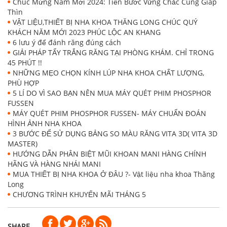
Chúc Mừng Năm Mới 2024: Tiến Bước Vững Chắc Cùng Giáp
Thìn
VẬT LIỆU,THIẾT BỊ NHA KHOA THĂNG LONG CHÚC QUÝ
KHÁCH NĂM MỚI 2023 PHÚC LỘC AN KHANG
6 lưu ý để đánh răng đúng cách
GIẢI PHÁP TẨY TRẮNG RĂNG TẠI PHÒNG KHÁM. CHỈ TRONG
45 PHÚT !!
NHỮNG MẸO CHỌN KÍNH LÚP NHA KHOA CHẤT LƯỢNG,
PHÙ HỢP
5 LÍ DO VÌ SAO BẠN NÊN MUA MÁY QUÉT PHIM PHOSPHOR
FUSSEN
MÁY QUÉT PHIM PHOSPHOR FUSSEN- MÁY CHUẨN ĐOÁN
HÌNH ẢNH NHA KHOA
3 BƯỚC ĐỂ SỬ DỤNG BẢNG SO MÀU RĂNG VITA 3D( VITA 3D
MASTER)
HƯỚNG DẪN PHÂN BIỆT MŨI KHOAN MANI HÀNG CHÍNH
HÃNG VÀ HÀNG NHÁI MANI
MUA THIẾT BỊ NHA KHOA Ở ĐÂU ?- Vật liệu nha khoa Thăng
Long
CHƯƠNG TRÌNH KHUYẾN MÃI THÁNG 5
SHARE