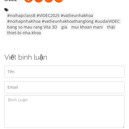
#noihapclassB #VIDEC2025 #vatlieunhakhoa
#noihapnhaKhoa #vatlieunhakhoathanglong #uudaiVIDEC
bang so mau rang Vita 3D
giả
mui khoan mani
thật
thiet-bi-nha-khoa
Viết bình luận