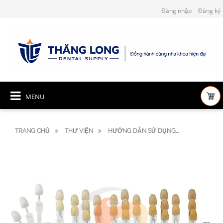
Đăng nhập
Đăng ký
MENU
TRANG CHỦ
THƯ VIỆN
HƯỚNG DẪN SỬ DỤNG...