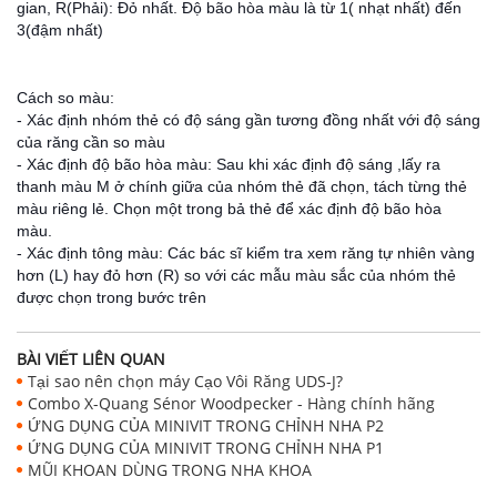
gian, R(Phải): Đỏ nhất. Độ bão hòa màu là từ 1( nhạt nhất) đến
3(đậm nhất)
Cách so màu:
- Xác định nhóm thẻ có độ sáng gần tương đồng nhất với độ sáng
của răng cần so màu
- Xác định độ bão hòa màu: Sau khi xác định độ sáng ,lấy ra
thanh màu M ở chính giữa của nhóm thẻ đã chọn, tách từng thẻ
màu riêng lẻ. Chọn một trong bả thẻ để xác định độ bão hòa
màu.
- Xác định tông màu: Các bác sĩ kiểm tra xem răng tự nhiên vàng
hơn (L) hay đỏ hơn (R) so với các mẫu màu sắc của nhóm thẻ
được chọn trong bước trên
BÀI VIẾT LIÊN QUAN
Tại sao nên chọn máy Cạo Vôi Răng UDS-J?
Combo X-Quang Sénor Woodpecker - Hàng chính hãng
ỨNG DỤNG CỦA MINIVIT TRONG CHỈNH NHA P2
ỨNG DỤNG CỦA MINIVIT TRONG CHỈNH NHA P1
MŨI KHOAN DÙNG TRONG NHA KHOA